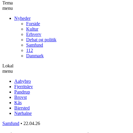
Tema
menu
Nyheder
Forside
Kultur
Erhverv
Debat og politik
Samfund
112
Danmark
Lokal
menu
Aabybro
Fjerritslev
Pandrup
Brovst
Kås
Biersted
Nørhalne
Samfund
•
22.04.26