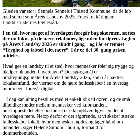
Glæden var stor i Sennels Sennels i Thisted Kommune, da de løb
med sejren som Årets Landsby 2025. Fotos fra kåringen:
Landdistrikternes Fællesråd.
I en tid, hvor meget af hverdagen foregår bag skærmen, sættes
der nu fokus på de nære relationer, lige uden for døren. Jagten
på Årets Landsby 2026 er skudt i gang – og i år er temaet
“Tryghed og trivsel i det nære”. I år er det 30. gang prisen
uddeles.
Hvad gør en landsby til et sted, hvor mennesker føler sig trygge og
hjælper hinanden i hverdagen? Det spørgsmål er
omdrejningspunktet for Årets Landsby 2026, som i år hædrer
lokalsamfund, der værner om de nære fællesskaber i en hverdag,
hvor meget foregår digitalt.
– I dag kan alting bestilles med et enkelt klik til døren, og de små
tilfældige møder mellem mennesker ved købmanden,
busstoppestedet eller posthuset er ikke nødvendigvis en del af
hverdagen mere. Netop derfor er det afgørende, at vi skaber stærke
fællesskaber lokalt, hvor mennesker mødes og tager hånd om
hinanden, siger Helene Simoni Thorup, formand for
dommerkomitéen.