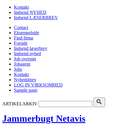
Kontakt
Indsend NYHED
Indsend LÆSERBREV
Contact
Eksempelside
Find firma
Forside
Indsend læserbrev
Indsend nyhed
Job oversigt
Jobagent
Jobs
Kontakt
Nyhedsbrev
LOG IN VIRKSOMHED
Sample page
search
ARTIKELARKIV
Jammerbugt Netavis