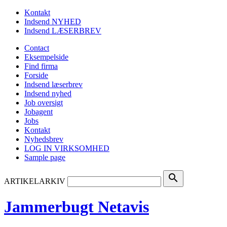
Kontakt
Indsend NYHED
Indsend LÆSERBREV
Contact
Eksempelside
Find firma
Forside
Indsend læserbrev
Indsend nyhed
Job oversigt
Jobagent
Jobs
Kontakt
Nyhedsbrev
LOG IN VIRKSOMHED
Sample page
search
ARTIKELARKIV
Jammerbugt Netavis