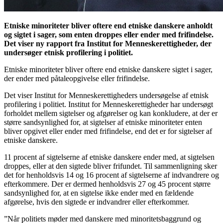
Etniske minoriteter bliver oftere end etniske danskere anholdt
og sigtet i sager, som enten droppes eller ender med frifindelse.
Det viser ny rapport fra Institut for Menneskerettigheder, der
undersøger etnisk profilering i politiet.
Etniske minoriteter bliver oftere end etniske danskere sigtet i sager,
der ender med påtaleopgivelse eller frifindelse.
Det viser Institut for Menneskerettigheders undersøgelse af etnisk
profilering i politiet. Institut for Menneskerettigheder har undersøgt
forholdet mellem sigtelser og afgørelser og kan konkludere, at der er
større sandsynlighed for, at sigtelser af etniske minoriteter enten
bliver opgivet eller ender med frifindelse, end det er for sigtelser af
etniske danskere.
11 procent af sigtelserne af etniske danskere ender med, at sigtelsen
droppes, eller at den sigtede bliver frifundet. Til sammenligning sker
det for henholdsvis 14 og 16 procent af sigtelserne af indvandrere og
efterkommere. Der er dermed henholdsvis 27 og 45 procent større
sandsynlighed for, at en sigtelse ikke ender med en fældende
afgørelse, hvis den sigtede er indvandrer eller efterkommer.
”Når politiets møder med danskere med minoritetsbaggrund og