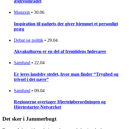
ældreområdet
Magaxin
•
30.06
Inspiration til gadgets der giver hjemmet et personligt
præg
Debat og politik
•
29.04
Akvakulturen er en del af fremtidens fødevarer
Samfund
•
22.04
Er jeres landsby stedet, hvor man finder “Tryghed og
trivsel i det nære”
Samfund
•
09.04
Regionerne overtager Hjerteløberordningen og
Hjertestarter-Netværket
Det sker i Jammerbugt