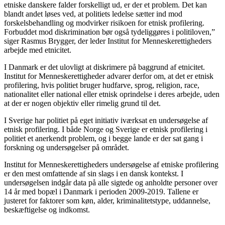
etniske danskere falder forskelligt ud, er der et problem. Det kan
blandt andet løses ved, at politiets ledelse sætter ind mod
forskelsbehandling og modvirker risikoen for etnisk profilering.
Forbuddet mod diskrimination bør også tydeliggøres i politiloven,”
siger Rasmus Brygger, der leder Institut for Menneskerettigheders
arbejde med etnicitet.
I Danmark er det ulovligt at diskrimere på baggrund af etnicitet.
Institut for Menneskerettigheder advarer derfor om, at det er etnisk
profilering, hvis politiet bruger hudfarve, sprog, religion, race,
nationalitet eller national eller etnisk oprindelse i deres arbejde, uden
at der er nogen objektiv eller rimelig grund til det.
I Sverige har politiet på eget initiativ iværksat en undersøgelse af
etnisk profilering. I både Norge og Sverige er etnisk profilering i
politiet et anerkendt problem, og i begge lande er der sat gang i
forskning og undersøgelser på området.
Institut for Menneskerettigheders undersøgelse af etniske profilering
er den mest omfattende af sin slags i en dansk kontekst. I
undersøgelsen indgår data på alle sigtede og anholdte personer over
14 år med bopæl i Danmark i perioden 2009-2019. Tallene er
justeret for faktorer som køn, alder, kriminalitetstype, uddannelse,
beskæftigelse og indkomst.