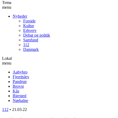
Tema
menu
Nyheder
Forside
Kultur
Erhverv
Debat og politik
Samfund
112
Danmark
Lokal
menu
Aabybro
Fjerritslev
Pandrup
Brovst
Kås
Biersted
Nørhalne
112
•
21.03.22