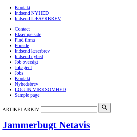
Kontakt
Indsend NYHED
Indsend LÆSERBREV
Contact
Eksempelside
Find firma
Forside
Indsend læserbrev
Indsend nyhed
Job oversigt
Jobagent
Jobs
Kontakt
Nyhedsbrev
LOG IN VIRKSOMHED
Sample page
search
ARTIKELARKIV
Jammerbugt Netavis