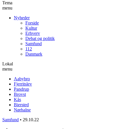
Tema
menu
Nyheder
Forside
Kultur
Erhverv
Debat og politik
Samfund
112
Danmark
Lokal
menu
Aabybro
Fjerritslev
Pandrup
Brovst
Kås
Biersted
Nørhalne
Samfund
•
29.10.22