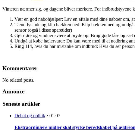
Vinteren nærmer sig, og dagene bliver mørkere. For indbrudstyvene kan
Vær en god nabohjælper: Lav en aftale med dine naboer om, at 
Tænd lys ude og klip hækken ned: Klip hækken ned og undgå hø
sensor (også i disse sparetider)
Gør døre og vinduer svære at bryde op: Brug gode låse og sæt ek
Undgå at købe hælervarer: Du kan være med til at nedbring anta
Ring 114, hvis du har mistanke om indbrud: Hvis du ser personer 
Kommentarer
No related posts.
Annonce
Seneste artikler
Debat og politik
•
01.07
Ekstraordinære midler skal styrke beredskabet på ældreo