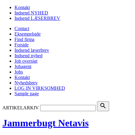
Kontakt
Indsend NYHED
Indsend LÆSERBREV
Contact
Eksempelside
Find firma
Forside
Indsend læserbrev
Indsend nyhed
Job oversigt
Jobagent
Jobs
Kontakt
Nyhedsbrev
LOG IN VIRKSOMHED
Sample page
search
ARTIKELARKIV
Jammerbugt Netavis