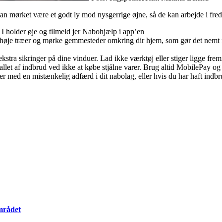
 mørket være et godt ly mod nysgerrige øjne, så de kan arbejde i fred. 
I holder øje og tilmeld jer Nabohjælp i app’en
je træer og mørke gemmesteder omkring dir hjem, som gør det nemt fo
stra sikringer på dine vinduer. Lad ikke værktøj eller stiger ligge fr
llet af indbrud ved ikke at købe stjålne varer. Brug altid MobilePay og
med en mistænkelig adfærd i dit nabolag, eller hvis du har haft indbrud,
mrådet