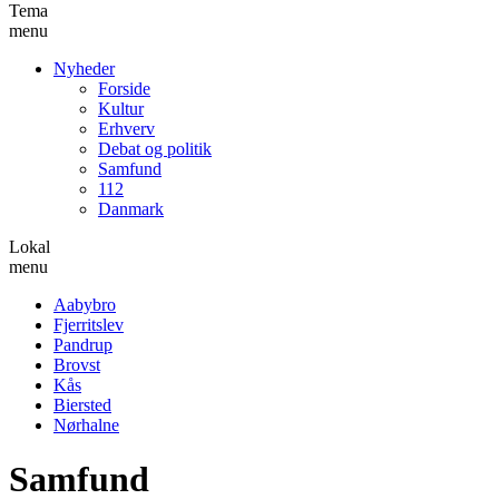
Tema
menu
Nyheder
Forside
Kultur
Erhverv
Debat og politik
Samfund
112
Danmark
Lokal
menu
Aabybro
Fjerritslev
Pandrup
Brovst
Kås
Biersted
Nørhalne
Samfund