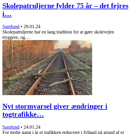
Skolepatruljerne fylder 75 år – det fejres
i…
Samfund
•
29.01.24
Skolepatruljerne har en lang tradition for at gøre skolevejen
tryggere, og…
Nyt stormvarsel giver ændringer i
togtrafikke…
Samfund
•
24.01.24
For tredje gang i år er trafikken reduceret i Jylland på grund af et