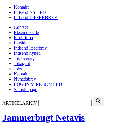
Kontakt
Indsend NYHED
Indsend LÆSERBREV
Contact
Eksempelside
Find firma
Forside
Indsend læserbrev
Indsend nyhed
Job oversigt
Jobagent
Jobs
Kontakt
Nyhedsbrev
LOG IN VIRKSOMHED
Sample page
search
ARTIKELARKIV
Jammerbugt Netavis