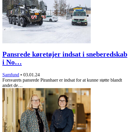
Pansrede køretøjer indsat i sneberedskab
i No…
Samfund
•
03.01.24
Forsvarets pansrede Piranhaer er indsat for at kunne støtte blandt
andet de…