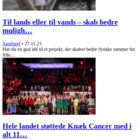
Til lands eller til vands – skab bedre
muligh…
Samfund
•
27.11.23
Har du en god idé til et projekt, der skaber bedre fysiske rammer for
frilu…
Hele landet støttede Knæk Cancer med i
alt 11…