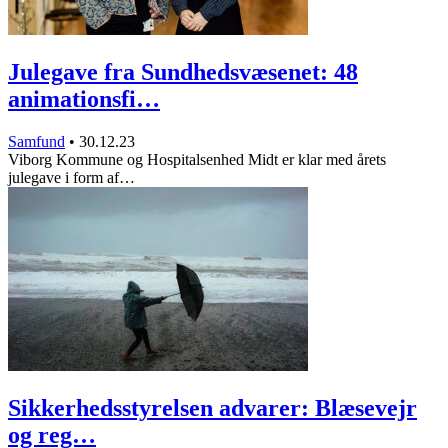
Julegave fra Sundhedsvæsenet: 48
animationsfi…
Samfund
•
30.12.23
Viborg Kommune og Hospitalsenhed Midt er klar med årets
julegave i form af…
Sikkerhedsstyrelsen advarer: Blæsevejr
og reg…