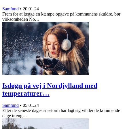
Samfund
•
20.01.24
Frem for at lægge en kæmpe opgave på kommunens skuldre, bør
virksomheden No…
Isdøgn på vej i Nordjylland med
temperaturer…
Samfund
•
05.01.24
Efter de seneste dages snestorm har lagt sig vil der de kommende
dage træng…