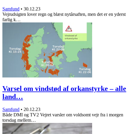
Samfund
•
30.12.23
Vejrudsigten lover regn og blæst nytårsaften, men det er en yderst
farlig k…
Varsel om vindstød af orkanstyrke – alle
land…
Samfund
•
20.12.23
Både DMI og TV2 Vejret varsler om voldsomt vejr fra i morgen
torsdag mellem…