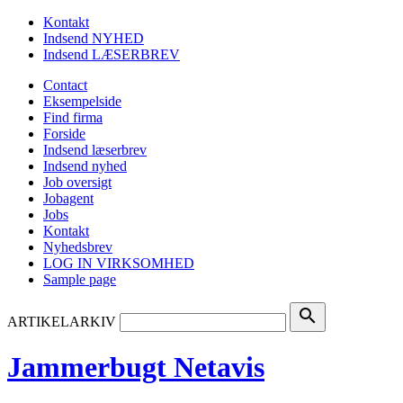
Kontakt
Indsend NYHED
Indsend LÆSERBREV
Contact
Eksempelside
Find firma
Forside
Indsend læserbrev
Indsend nyhed
Job oversigt
Jobagent
Jobs
Kontakt
Nyhedsbrev
LOG IN VIRKSOMHED
Sample page
search
ARTIKELARKIV
Jammerbugt Netavis