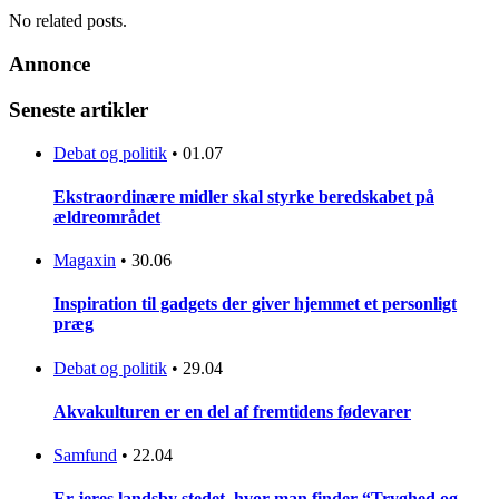
No related posts.
Annonce
Seneste artikler
Debat og politik
•
01.07
Ekstraordinære midler skal styrke beredskabet på
ældreområdet
Magaxin
•
30.06
Inspiration til gadgets der giver hjemmet et personligt
præg
Debat og politik
•
29.04
Akvakulturen er en del af fremtidens fødevarer
Samfund
•
22.04
Er jeres landsby stedet, hvor man finder “Tryghed og