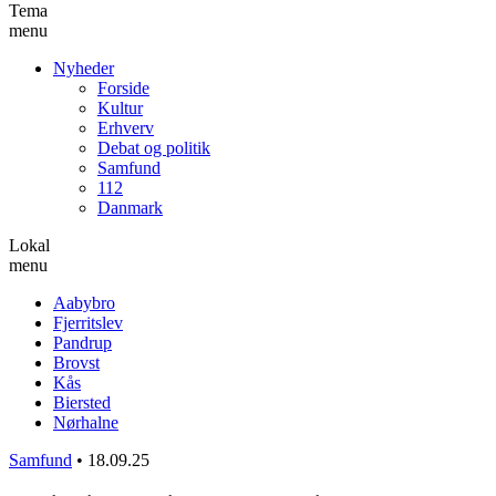
Tema
menu
Nyheder
Forside
Kultur
Erhverv
Debat og politik
Samfund
112
Danmark
Lokal
menu
Aabybro
Fjerritslev
Pandrup
Brovst
Kås
Biersted
Nørhalne
Samfund
•
18.09.25