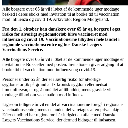
Alle borgere over 65 år vil i løbet af de kommende uger modtage
besked i deres eboks med invitation til at booke tid til vaccination
mod influenza og covid-19. Arkivfoto: Region Midtjylland.
Fra den 1. oktober kan danskere over 65 år og borgere i øget
risiko for alvorligt sygdomsforløb blive vaccineret mod
influenza og covid-19. Vaccinationerne tilbydes i hele landet i
regionale vaccinationscentre og hos Danske Lægers
Vaccinations Service.
Alle borgere over 65 år vil i løbet af de kommende uger modtage en
invitation i e-Boks eller med posten. Invitationen giver adgang til at
booke tid til vaccination mod influenza og covid-19.
Personer under 65 år, der er i særlig risiko for alvorlige
sygdomsforløb på grund af fx kronisk sygdom eller nedsat
immunforsvar, er også omfattet af tilbuddet, mens gravide vil
modtage tilbud om vaccination mod influenza.
Ligesom tidligere år vil en del af vaccinationerne foregå i regionale
vaccinationscentre, mens en anden del varetages af en privat aktør.
Efter et udbud har regionerne i år indgået en aftale med Danske
Lægers Vaccinations Service, der dermed bidrager til indsatsen.