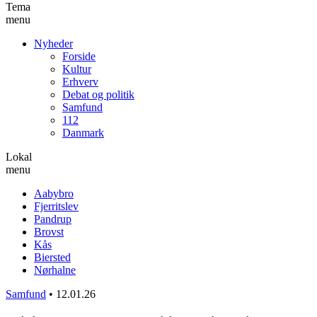
Tema
menu
Nyheder
Forside
Kultur
Erhverv
Debat og politik
Samfund
112
Danmark
Lokal
menu
Aabybro
Fjerritslev
Pandrup
Brovst
Kås
Biersted
Nørhalne
Samfund
•
12.01.26