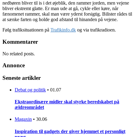
nedbøren bliver til is i det øjeblik, den rammer jorden, men vejene
bliver ekstremt glatte. Er man ude at gå, cykle eller køre, når
fænomenet rammer, skal man være yderst forsigtig. Bilister rådes til
at sænke farten og holde god afstand til hinanden på vejene.
Følg trafiksituationen på
Trafikinfo.dk
og via trafikradioen.
Kommentarer
No related posts.
Annonce
Seneste artikler
Debat og politik
•
01.07
Ekstraordinære midler skal styrke beredskabet på
ældreområdet
Magaxin
•
30.06
Inspiration til gadgets der giver hjemmet et personligt
præg