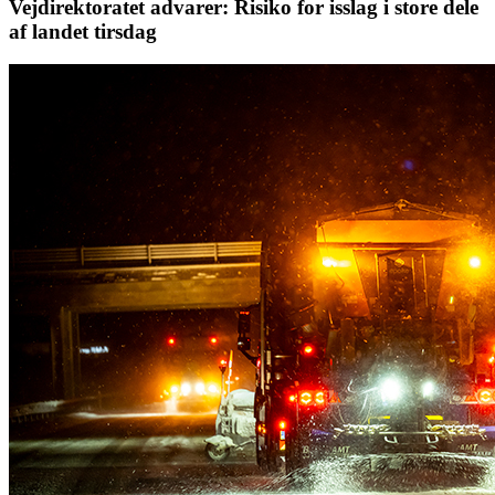
Vejdirektoratet advarer: Risiko for isslag i store dele
af landet tirsdag