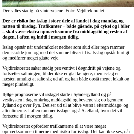
Der saltes stadig på vintervejene. Foto: Vejdirektoratet.
Der er risiko for isslag i store dele af landet i dag mandag og
natten til tirsdag. Trafikanter – både gående, på cykel og i biler
– skal være ekstra opmærksomme fra middagstid og resten af
dagen, i aften og indtil i morgen tidlig.
Isslag opstår når underafkølet nedbør som slud eller regn rammer
den iskolde jord og med det samme bliver til is. Isslag opstår hurtigt
og medfører meget glatte veje.
Vejdirektoratet salter stadig præventivt i døgndrift på vejene og
fortsætter saltningen, til der ikke er glat længere, men isslag er
næsten umuligt at salte sig ud af, og kan både opstå meget lokalt og
meget pludseligt.
Ifølge prognoserne vil isslaget starte i Sønderjylland og på
vestkysten i dag omkring middagstid og bevæge sig op igennem
Jylland og over Fyn. Det ser ud til at blive værst i eftermiddags- og
aftentimerne. I aften rammer isslaget også Sjælland, hvor det vil
fortsætte til i morgen tidlig.
Vejdirektoratet opfordrer trafikanterne til at være meget
opmærksomme i timerne med risiko for isslag. Det kan ikke ses, når