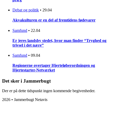
Debat og politik
•
29.04
Akvakulturen er en del af fremtidens fødevarer
Samfund
•
22.04
Er jeres landsby stedet, hvor man finder “Tryghed og
trivsel i det nære”
Samfund
•
09.04
Regionerne overtager Hjerteløberordningen og
Hjertestarter-Netværket
Det sker i Jammerbugt
Der er på dette tidspunkt ingen kommende begivenheder.
2026 • Jammerbugt Netavis