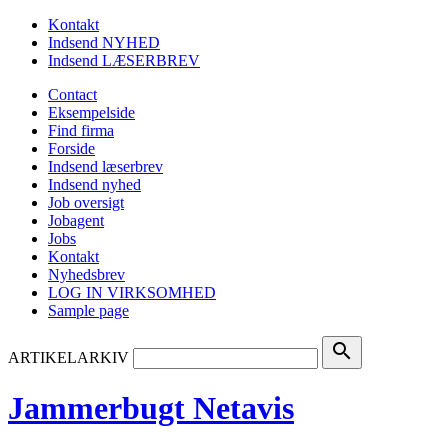
Kontakt
Indsend NYHED
Indsend LÆSERBREV
Contact
Eksempelside
Find firma
Forside
Indsend læserbrev
Indsend nyhed
Job oversigt
Jobagent
Jobs
Kontakt
Nyhedsbrev
LOG IN VIRKSOMHED
Sample page
search
ARTIKELARKIV
Jammerbugt Netavis